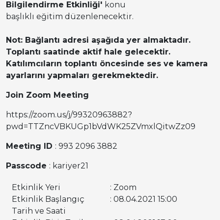
Bilgilendirme Etkinliği'
konu
başlıklı eğitim düzenlenecektir.
Not: Bağlantı adresi aşağıda yer almaktadır.
Toplantı saatinde aktif hale gelecektir.
Katılımcıların toplantı öncesinde ses ve kamera
ayarlarını yapmaları gerekmektedir.
Join Zoom Meeting
https://zoom.us/j/99320963882?
pwd=TTZncVBKUGp1bVdWK25ZVmxlQitwZz09
Meeting ID
: 993 2096 3882
Passcode
: kariyer21
Etkinlik Yeri
: Zoom
Etkinlik Başlangıç
: 08.04.2021 15:00
Tarih ve Saati