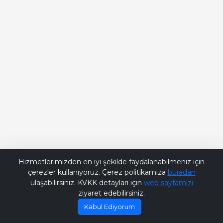
Bana Soru Sor | Ask Me
Hizmetlerimizden en iyi şekilde faydalanabilmeniz için
çerezler kullanıyoruz. Çerez politikamıza
buradan
ulaşabilirsiniz. KVKK detayları için
web sayfamızı
ziyaret edebilirsiniz.
Kabul Ediyorum