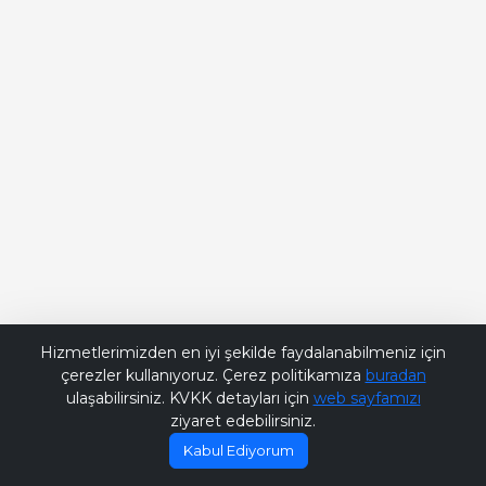
Bana Soru Sor | Ask Me
Hizmetlerimizden en iyi şekilde faydalanabilmeniz için
çerezler kullanıyoruz. Çerez politikamıza
buradan
ulaşabilirsiniz. KVKK detayları için
web sayfamızı
ziyaret edebilirsiniz.
Kabul Ediyorum