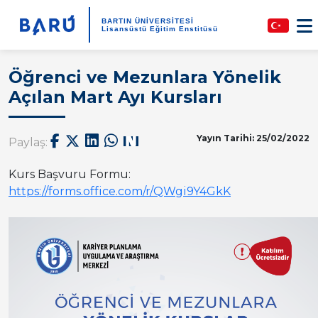
BARTIN ÜNİVERSİTESİ
Lisansüstü Eğitim Enstitüsü
Öğrenci ve Mezunlara Yönelik
Açılan Mart Ayı Kursları
Yayın Tarihi: 25/02/2022
Paylaş:
Kurs Başvuru Formu:
https://forms.office.com/r/QWgi9Y4GkK