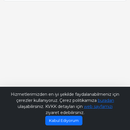
Bana Soru Sor | Ask Me
Hizmetlerimizden en iyi şekilde faydalanabilmeniz için
çerezler kullanıyoruz. Çerez politikamıza
buradan
ulaşabilirsiniz. KVKK detayları için
web sayfamızı
ziyaret edebilirsiniz.
Kabul Ediyorum