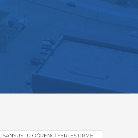
K LİSANSÜSTÜ ÖĞRENCİ YERLEŞTİRME