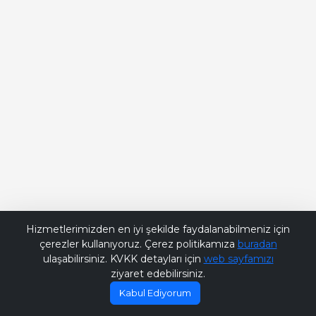
Bana Soru Sor | Ask Me
Hizmetlerimizden en iyi şekilde faydalanabilmeniz için
çerezler kullanıyoruz. Çerez politikamıza
buradan
ulaşabilirsiniz. KVKK detayları için
web sayfamızı
ziyaret edebilirsiniz.
Kabul Ediyorum