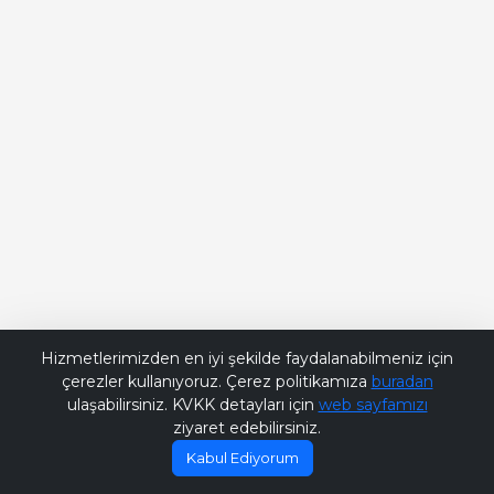
Bana Soru Sor | Ask Me
Hizmetlerimizden en iyi şekilde faydalanabilmeniz için
çerezler kullanıyoruz. Çerez politikamıza
buradan
ulaşabilirsiniz. KVKK detayları için
web sayfamızı
ziyaret edebilirsiniz.
Kabul Ediyorum